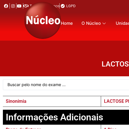
Trabalhe Conosco
LGPD
Home
O Núcleo
Unida
LACTOS
Sinonímia
LACTOSE P
Informações Adicionais