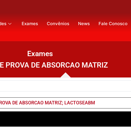
des
Exames
Convênios
News
Fale Conosco
Exames
E PROVA DE ABSORCAO MATRIZ
ROVA DE ABSORCAO MATRIZ; LACTOSEABM