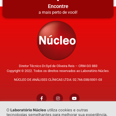
Encontre
a mais perto de você!
Diretor Técnico Dr.Syd de Oliveira Reis – CRM-GO 883
Copyright © 2022. Todos os direitos reservados ao Laboratório Núcleo.
NÚCLEO DE ANÁLISES CLÍNICAS LTDA: 02.766.038/0001-03
O
Laboratório Núcleo
utiliza cookies e outras
Trabalhe Conosco
tecnologias semelhantes para melhorar sua experiência.