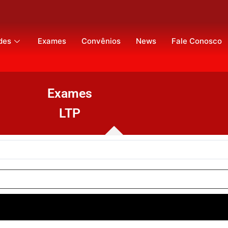
des
Exames
Convênios
News
Fale Conosco
Exames
LTP