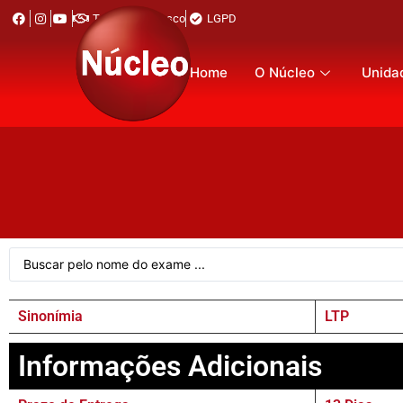
Trabalhe Conosco
LGPD
Home
O Núcleo
Unida
Sinonímia
LTP
Informações Adicionais