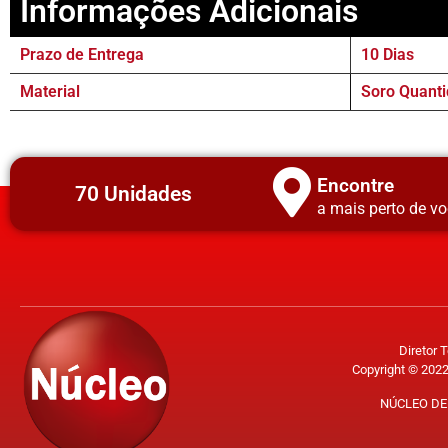
Informações Adicionais
Prazo de Entrega
10 Dias
Material
Soro Quanti
Encontre
70 Unidades
a mais perto de vo
Diretor 
Copyright © 2022
NÚCLEO DE 