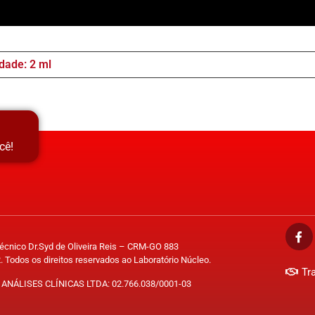
dade: 2 ml
cê!
Técnico Dr.Syd de Oliveira Reis – CRM-GO 883
. Todos os direitos reservados ao Laboratório Núcleo.
Tr
ANÁLISES CLÍNICAS LTDA: 02.766.038/0001-03