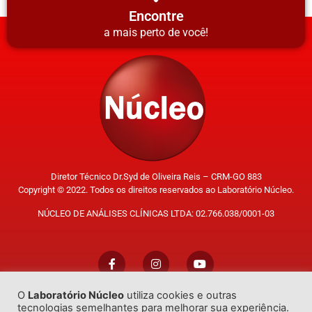
Encontre
a mais perto de você!
Diretor Técnico Dr.Syd de Oliveira Reis – CRM-GO 883
Copyright © 2022. Todos os direitos reservados ao Laboratório Núcleo.
NÚCLEO DE ANÁLISES CLÍNICAS LTDA: 02.766.038/0001-03
O
Laboratório Núcleo
utiliza cookies e outras
Trabalhe Conosco
tecnologias semelhantes para melhorar sua experiência.