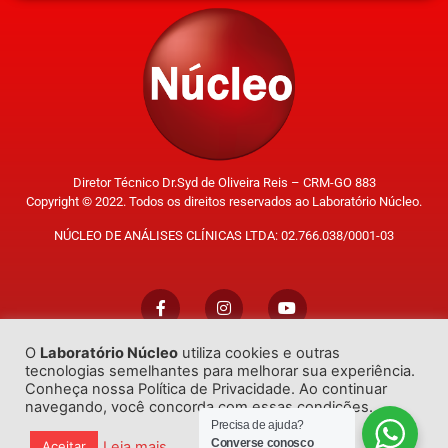
Diretor Técnico Dr.Syd de Oliveira Reis – CRM-GO 883
Copyright © 2022. Todos os direitos reservados ao Laboratório Núcleo.
NÚCLEO DE ANÁLISES CLÍNICAS LTDA: 02.766.038/0001-03
O
Laboratório Núcleo
utiliza cookies e outras
Trabalhe Conosco
tecnologias semelhantes para melhorar sua experiência.
Conheça nossa Política de Privacidade. Ao continuar
navegando, você concorda com essas condições.
Precisa de ajuda?
Converse conosco
Leia mais
Aceitar