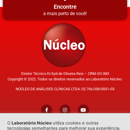
Encontre
a mais perto de você!
Diretor Técnico Dr.Syd de Oliveira Reis – CRM-GO 883
Copyright © 2022. Todos os direitos reservados ao Laboratório Núcleo.
NÚCLEO DE ANÁLISES CLÍNICAS LTDA: 02.766.038/0001-03
O
Laboratório Núcleo
utiliza cookies e outras
Trabalhe Conosco
tecnologias semelhantes para melhorar sua experiência.