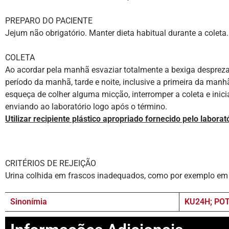
PREPARO DO PACIENTE
Jejum não obrigatório. Manter dieta habitual durante a coleta.
COLETA
Ao acordar pela manhã esvaziar totalmente a bexiga desprezan
período da manhã, tarde e noite, inclusive a primeira da man
esqueça de colher alguma micção, interromper a coleta e inici
enviando ao laboratório logo após o término.
Utilizar recipiente plástico apropriado fornecido pelo labora
CRITÉRIOS DE REJEIÇÃO
Urina colhida em frascos inadequados, como por exemplo em f
Sinonímia
KU24H; PO