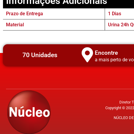
Informações Adicionais
Prazo de Entrega
1 Dias
Material
Urina 24h Q
Encontre
70 Unidades
a mais perto de vo
Diretor 
Copyright © 2022
NÚCLEO DE 