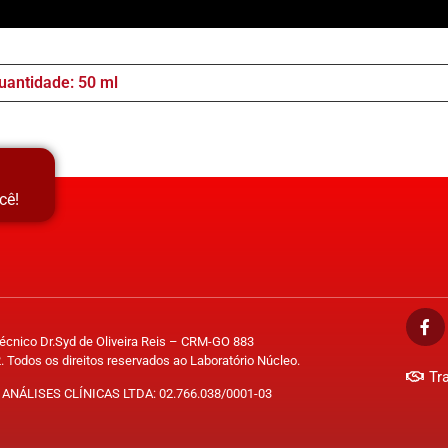
uantidade: 50 ml
cê!
Técnico Dr.Syd de Oliveira Reis – CRM-GO 883
. Todos os direitos reservados ao Laboratório Núcleo.
Tr
ANÁLISES CLÍNICAS LTDA: 02.766.038/0001-03