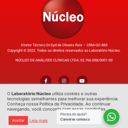
Diretor Técnico Dr.Syd de Oliveira Reis – CRM-GO 883
Copyright © 2022. Todos os direitos reservados ao Laboratório Núcleo.
NÚCLEO DE ANÁLISES CLÍNICAS LTDA: 02.766.038/0001-03
O
Laboratório Núcleo
utiliza cookies e outras
Trabalhe Conosco
tecnologias semelhantes para melhorar sua experiência.
Conheça nossa Política de Privacidade. Ao continuar
navegando, você concorda com essas condições.
Precisa de ajuda?
Converse conosco
Leia mais
Aceitar
Desenvolvido por
GO!Sites