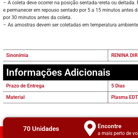
– A coleta deve ocorrer na posição sentada⁄ereta ou deitada.
e permanecer em repouso sentado por 5 a 15 minutos antes da 
por 30 minutos antes da coleta.
– As amostras devem ser coletadas em temperatura ambiente 
Sinonímia
RENINA DIR
Informações Adicionais
Prazo de Entrega
5 Dias
Material
Plasma EDT
Encontre
70 Unidades
a mais perto de vo