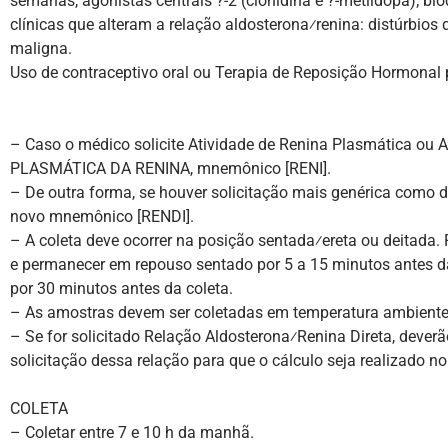
semanas, agonistas centrais ?-2 (clonidina e ?-metildopa); bl
clínicas que alteram a relação aldosterona⁄renina: distúrbios d
maligna.
Uso de contraceptivo oral ou Terapia de Reposição Hormonal p
– Caso o médico solicite Atividade de Renina Plasmática ou 
PLASMÁTICA DA RENINA, mnemônico [RENI].
– De outra forma, se houver solicitação mais genérica como 
novo mnemônico [RENDI].
– A coleta deve ocorrer na posição sentada⁄ereta ou deitada.
e permanecer em repouso sentado por 5 a 15 minutos antes da 
por 30 minutos antes da coleta.
– As amostras devem ser coletadas em temperatura ambiente 
– Se for solicitado Relação Aldosterona⁄Renina Direta, deverã
solicitação dessa relação para que o cálculo seja realizado no 
COLETA
– Coletar entre 7 e 10 h da manhã.