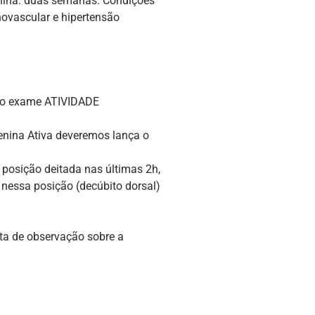
 renina: duas semanas. Condições
enovascular e hipertensão
ar o exame ATIVIDADE
enina Ativa deveremos lança o
 posição deitada nas últimas 2h,
 nessa posição (decúbito dorsal)
ota de observação sobre a