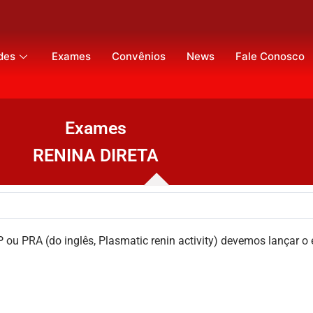
des
Exames
Convênios
News
Fale Conosco
Exames
RENINA DIRETA
RP ou PRA (do inglês, Plasmatic renin activity) devemos lanç