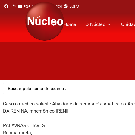
Trabalhe Conosco
LGPD
Home
O Núcleo
Unida
Caso o médico solicite Atividade de Renina Plasmática ou A
DA RENINA, mnemônico [RENI].
PALAVRAS CHAVES
Renina direta;