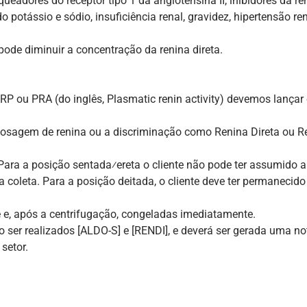
oqueadores do receptor tipo 1 da angiotensina II, inibidores da
o potássio e sódio, insuficiência renal, gravidez, hipertensão r
ode diminuir a concentração da renina direta.
ARP ou PRA (do inglês, Plasmatic renin activity) devemos lanç
dosagem de renina ou a discriminação como Renina Direta ou R
 Para a posição sentada⁄ereta o cliente não pode ter assumido a
coleta. Para a posição deitada, o cliente deve ter permanecido
e, após a centrifugação, congeladas imediatamente.
o ser realizados [ALDO-S] e [RENDI], e deverá ser gerada uma n
setor.