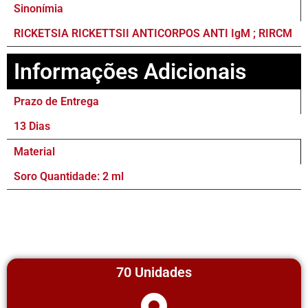
Sinonímia
RICKETSIA RICKETTSII ANTICORPOS ANTI IgM ; RIRCM
Informações Adicionais
Prazo de Entrega
13 Dias
Material
Soro Quantidade: 2 ml
70 Unidades