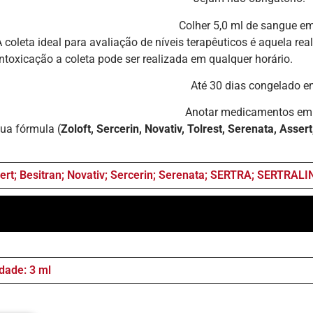
e sangue em tubo a vácu
valiação de níveis terapêuticos é aquela realizad
oxicação a coleta pode ser realizada em qualquer horário.
 congelado entre – 0 a 
amentos em uso e data, hor
ua fórmula (
Zoloft, Sercerin, Novativ, Tolrest, Serenata, Asser
ert; Besitran; Novativ; Sercerin; Serenata; SERTRA; SERTRALINA
dade: 3 ml