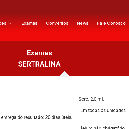
des
Exames
Convênios
News
Fale Conosco
Exames
SERTRALINA
o. 2,0 ml.
nidades. Tem restrição de 
ultado: 20 dias úteis.
ejum não obrigatório.