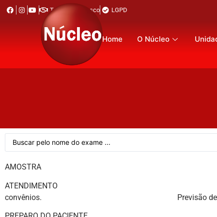
Trabalhe Conosco
LGPD
Home
O Núcleo
Unida
AMOSTRA Sor
ATENDIMENTO Em todas as u
convênios. Previsão de entrega do res
PREPARO DO PACIENTE J