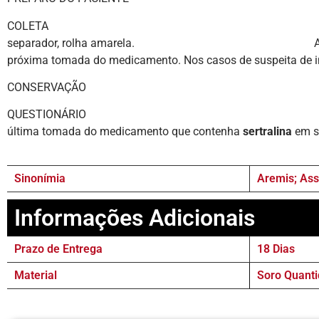
COLETA Colher 5,0 ml d
separador, rolha amarela. A coleta ideal para a
próxima tomada do medicamento. Nos casos de suspeita de int
CONSERVAÇÃO Até 30 dias
QUESTIONÁRIO Anotar medic
última tomada do medicamento que contenha
sertralina
em s
Sinonímia
Aremis; Ass
Informações Adicionais
Prazo de Entrega
18 Dias
Material
Soro Quanti