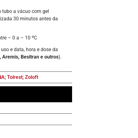
o com gel
a 30 minutos antes da
– 10 ºC
a e dose da
t, Aremis, Besitran e outros
).
; Tolrest; Zoloft