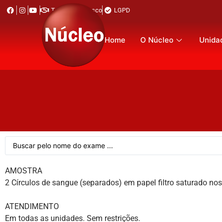
Trabalhe Conosco
LGPD
Home
O Núcleo
Unida
AMOSTRA
2 Círculos de sangue (separados) em papel filtro saturado nos
ATENDIMENTO
Em todas as unidades. Sem restrições.