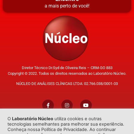
a mais perto de você!
Diretor Técnico Dr.Syd de Oliveira Reis – CRM-GO 883
Copyright © 2022. Todos os direitos reservados ao Laboratório Núcleo.
NÚCLEO DE ANÁLISES CLÍNICAS LTDA: 02.766.038/0001-03
O
Laboratório Núcleo
utiliza cookies e outras
Trabalhe Conosco
tecnologias semelhantes para melhorar sua experiência.
Conheça nossa Política de Privacidade. Ao continuar