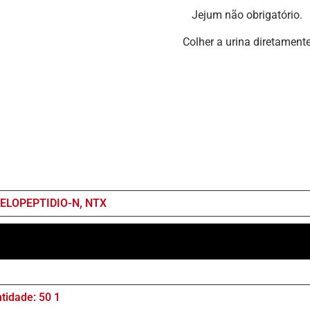
ejum não obrigatório.
tamente no frasco estéril 
ELOPEPTIDIO-N, NTX
idade: 50 1