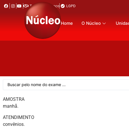
Trabalhe Conosco
LGPD
Home
O Núcleo
Unida
AMOSTRA Urina. 30 ml. Col
manhã.
ATENDIMENTO Em todas as u
convênios.