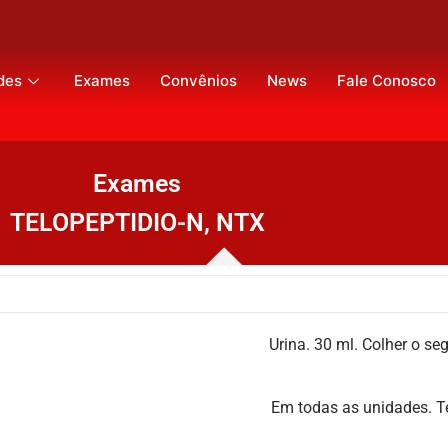
des
Exames
Convênios
News
Fale Conosco
Exames
TELOPEPTIDIO-N, NTX
her o segundo jato da prim
nidades. Tem restrição de c