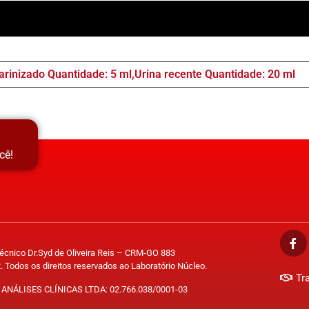
rinizado Quantidade: 5 ml,Urina recente Quantidade: 20 ml
cê!
Técnico Dr.Syd de Oliveira Reis – CRM-GO 883
. Todos os direitos reservados ao Laboratório Núcleo.
Tr
ANÁLISES CLÍNICAS LTDA: 02.766.038/0001-03