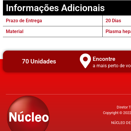
Informações Adicionais
Prazo de Entrega
20 Dias
Material
Plasma hepa
Encontre
70 Unidades
a mais perto de vo
Diretor 
Copyright © 2022
NÚCLEO DE 