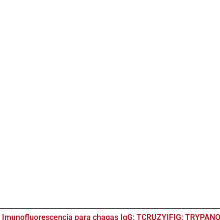
; Imunofluorescencia para chagas IgG; TCRUZYIFIG; TRYPAN