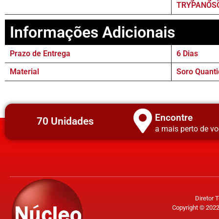
TRYPANOSO
Informações Adicionais
Prazo de Entrega
6 Dias
Material
Soro Quanti
Encontre
70 Unidades
a mais perto de vo
Diretor 
Copyright © 2022