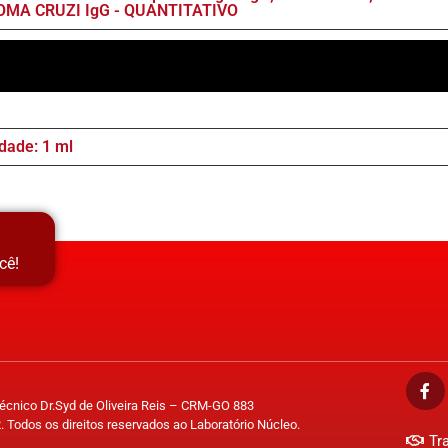
MA CRUZI IgG - QUANTITATIVO
dade: 1 ml
cê!
Técnico Dr.Syd de Oliveira Reis – CRM-GO 883
. Todos os direitos reservados ao Laboratório Núcleo.
Tr