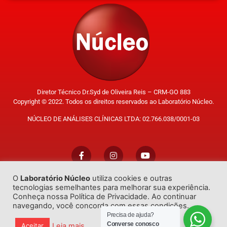
Diretor Técnico Dr.Syd de Oliveira Reis – CRM-GO 883
Copyright © 2022. Todos os direitos reservados ao Laboratório Núcleo.
NÚCLEO DE ANÁLISES CLÍNICAS LTDA: 02.766.038/0001-03
O
Laboratório Núcleo
utiliza cookies e outras
Trabalhe Conosco
tecnologias semelhantes para melhorar sua experiência.
Conheça nossa Política de Privacidade. Ao continuar
navegando, você concorda com essas condições.
Precisa de ajuda?
Converse conosco
Leia mais
Aceitar
Desenvolvido por
GO!Sites