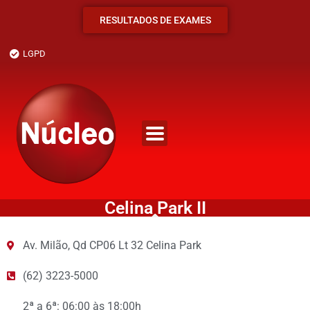
RESULTADOS DE EXAMES
LGPD
Celina Park II
Av. Milão, Qd CP06 Lt 32 Celina Park
(62) 3223-5000
2ª a 6ª: 06:00 às 18:00h