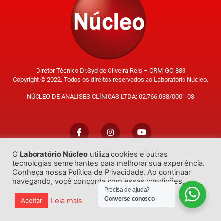
Diretor Técnico Dr.Syd de Oliveira Reis – CRM-GO 883
Copyright © 2022. Todos os direitos reservados ao Laboratório Núcleo.
NÚCLEO DE ANÁLISES CLÍNICAS LTDA: 02.766.038/0001-03
O
Laboratório Núcleo
utiliza cookies e outras
Trabalhe Conosco
tecnologias semelhantes para melhorar sua experiência.
Conheça nossa Política de Privacidade. Ao continuar
navegando, você concorda com essas condições.
Precisa de ajuda?
Converse conosco
Leia mais
Aceitar
Desenvolvido por
GO!Sites