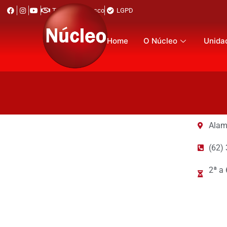
Trabalhe Conosco
LGPD
Home
O Núcleo
Unida
Alam
(62)
2ª a