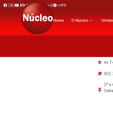
Trabalhe Conosco
LGPD
Home
O Núcleo
Unida
Av T
(62)
2ª a
Sába