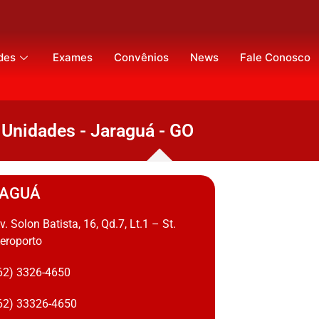
des
Exames
Convênios
News
Fale Conosco
Unidades - Jaraguá - GO
AGUÁ
v. Solon Batista, 16, Qd.7, Lt.1 – St.
eroporto
62) 3326-4650
62) 33326-4650