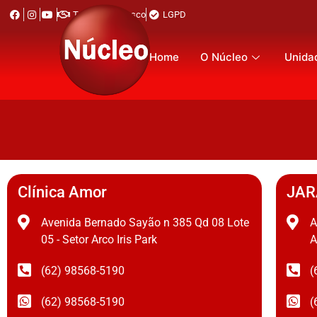
Trabalhe Conosco
LGPD
Home
O Núcleo
Unida
Clínica Amor
JAR
Avenida Bernado Sayão n 385 Qd 08 Lote
A
05 - Setor Arco Iris Park
A
(62) 98568-5190
(
(62) 98568-5190
(