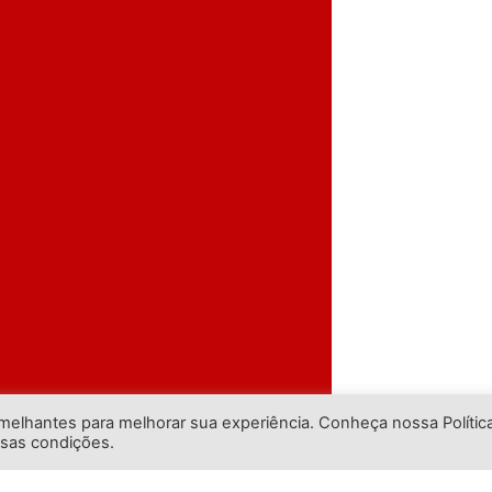
emelhantes para melhorar sua experiência. Conheça nossa Polític
ssas condições.