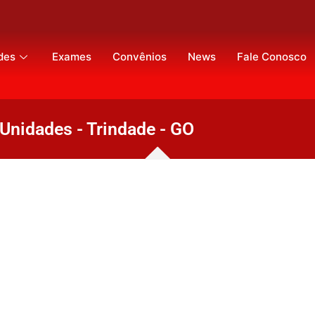
des
Exames
Convênios
News
Fale Conosco
Unidades - Trindade - GO